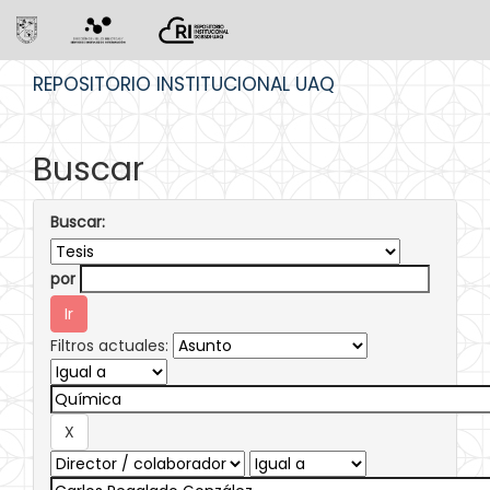
Skip
REPOSITORIO INSTITUCIONAL UAQ
navigation
Buscar
Buscar:
por
Filtros actuales: