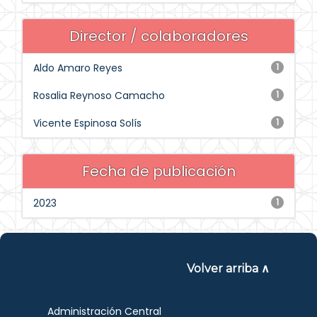
Director / colaboradores
Aldo Amaro Reyes
1
Rosalia Reynoso Camacho
1
Vicente Espinosa Solís
1
Fecha de publicación
2023
1
Volver arriba ∧
Administración Central