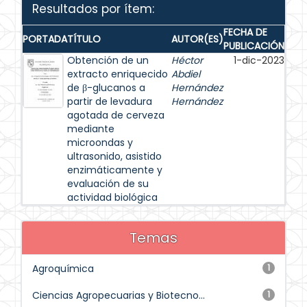
Resultados por ítem:
FECHA DE
PORTADA
TÍTULO
AUTOR(ES)
PUBLICACIÓN
Obtención de un
Héctor
1-dic-2023
extracto enriquecido
Abdiel
de β-glucanos a
Hernández
partir de levadura
Hernández
agotada de cerveza
mediante
microondas y
ultrasonido, asistido
enzimáticamente y
evaluación de su
actividad biológica
Temas
Agroquímica
1
Ciencias Agropecuarias y Biotecno...
1