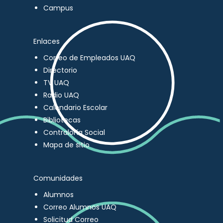
Campus
Enlaces
Correo de Empleados UAQ
Directorio
TV UAQ
Radio UAQ
Calendario Escolar
Bibliotecas
Contraloría Social
Mapa de sitio
Comunidades
Alumnos
Correo Alumnos UAQ
Solicitud Correo