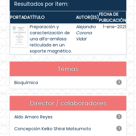
Resultados por ítem:
FECHA DE
PORTADA
TÍTULO
AUTOR(ES)
PUBLICACIÓN
Preparación y
Alejandro
1-ene-2021
caracterización de
Corona
una alfa-amilasa
Vidal
reticulada en un
soporte magnético.
Temas
Bioquímica
1
Director / colaboradores
Aldo Amaro Reyes
1
Concepción Keiko Shirai Matsumoto
1