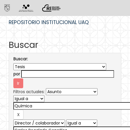
Skip
REPOSITORIO INSTITUCIONAL UAQ
navigation
Buscar
Buscar:
por
Filtros actuales: