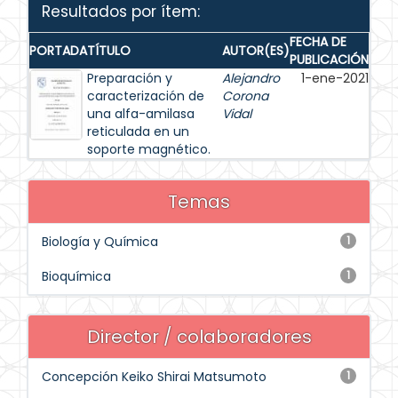
Resultados por ítem:
FECHA DE
PORTADA
TÍTULO
AUTOR(ES)
PUBLICACIÓN
Preparación y
Alejandro
1-ene-2021
caracterización de
Corona
una alfa-amilasa
Vidal
reticulada en un
soporte magnético.
Temas
Biología y Química
1
Bioquímica
1
Director / colaboradores
Concepción Keiko Shirai Matsumoto
1