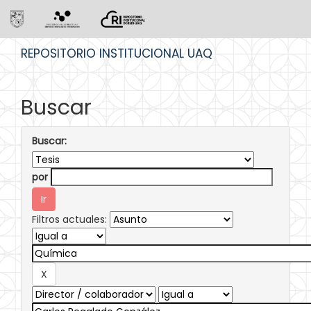
Skip
REPOSITORIO INSTITUCIONAL UAQ
navigation
Buscar
Buscar:
por
Filtros actuales: