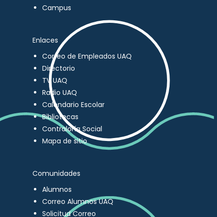
Campus
Enlaces
Correo de Empleados UAQ
Directorio
TV UAQ
Radio UAQ
Calendario Escolar
Bibliotecas
Contraloría Social
Mapa de sitio
Comunidades
Alumnos
Correo Alumnos UAQ
Solicitud Correo