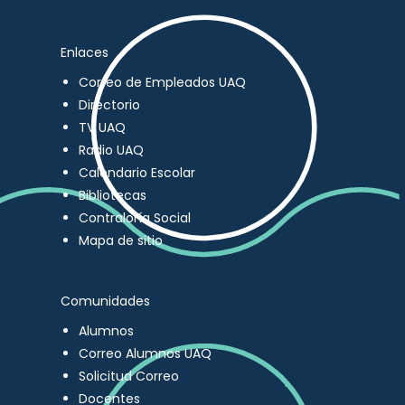
Enlaces
Correo de Empleados UAQ
Directorio
TV UAQ
Radio UAQ
Calendario Escolar
Bibliotecas
Contraloría Social
Mapa de sitio
Comunidades
Alumnos
Correo Alumnos UAQ
Solicitud Correo
Docentes