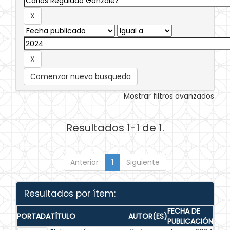
Comenzar nueva busqueda
Mostrar filtros avanzados
Resultados 1-1 de 1.
Anterior
1
Siguiente
Resultados por ítem:
FECHA DE
PORTADA
TÍTULO
AUTOR(ES)
PUBLICACIÓN