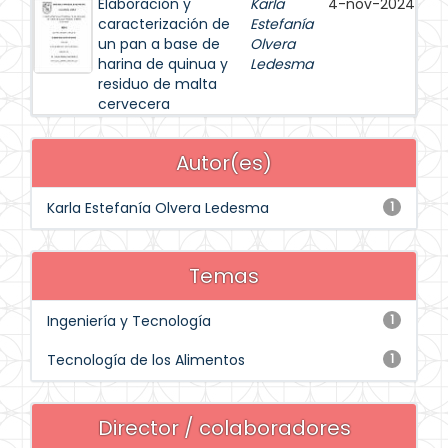
Elaboración y
Karla
4-nov-2024
caracterización de
Estefanía
un pan a base de
Olvera
harina de quinua y
Ledesma
residuo de malta
cervecera
Autor(es)
Karla Estefanía Olvera Ledesma
1
Temas
Ingeniería y Tecnología
1
Tecnología de los Alimentos
1
Director / colaboradores