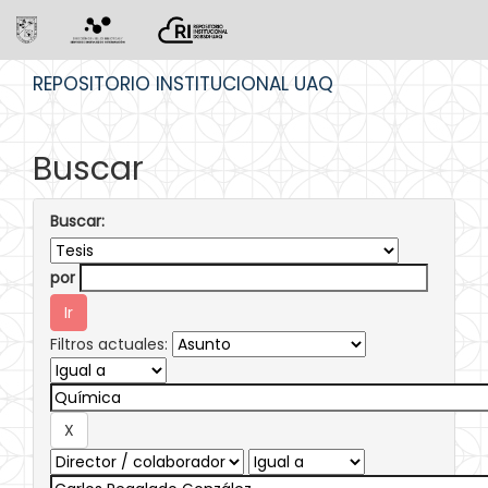
Skip
REPOSITORIO INSTITUCIONAL UAQ
navigation
Buscar
Buscar:
por
Filtros actuales: