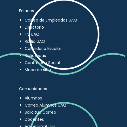
Enlaces
Correo de Empleados UAQ
Directorio
TV UAQ
Radio UAQ
Calendario Escolar
Bibliotecas
Contraloría Social
Mapa de sitio
Comunidades
Alumnos
Correo Alumnos UAQ
Solicitud Correo
Docentes
Administrativos