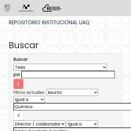
Skip
REPOSITORIO INSTITUCIONAL UAQ
navigation
Buscar
Buscar:
por
Filtros actuales: