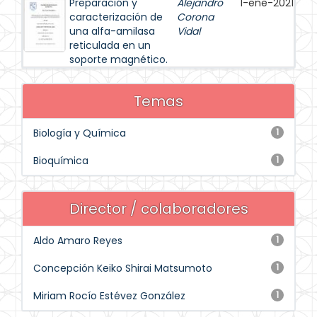
Preparación y
Alejandro
1-ene-2021
caracterización de
Corona
una alfa-amilasa
Vidal
reticulada en un
soporte magnético.
Temas
Biología y Química
1
Bioquímica
1
Director / colaboradores
Aldo Amaro Reyes
1
Concepción Keiko Shirai Matsumoto
1
Miriam Rocío Estévez González
1