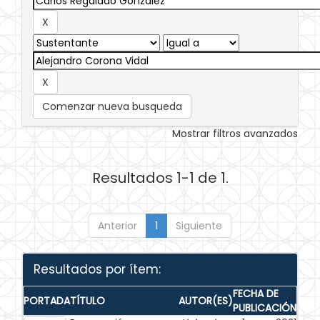
Comenzar nueva busqueda
Mostrar filtros avanzados
Resultados 1-1 de 1.
Anterior
1
Siguiente
Resultados por ítem:
FECHA DE
PORTADA
TÍTULO
AUTOR(ES)
PUBLICACIÓN