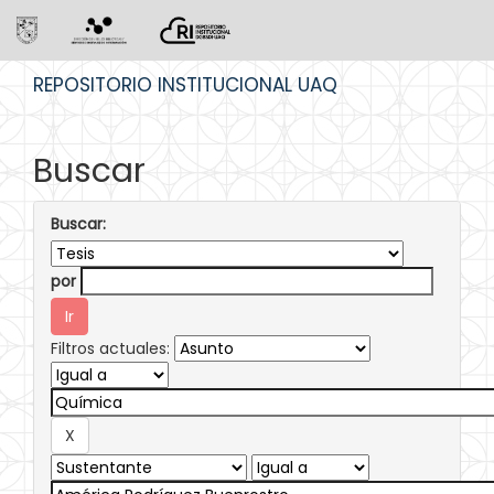
Skip
REPOSITORIO INSTITUCIONAL UAQ
navigation
Buscar
Buscar:
por
Filtros actuales: