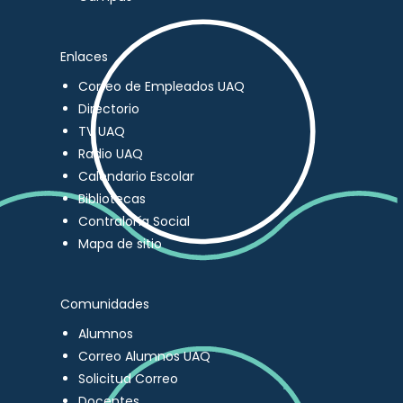
Enlaces
Correo de Empleados UAQ
Directorio
TV UAQ
Radio UAQ
Calendario Escolar
Bibliotecas
Contraloría Social
Mapa de sitio
Comunidades
Alumnos
Correo Alumnos UAQ
Solicitud Correo
Docentes