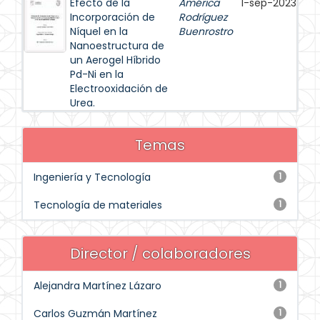
Efecto de la
América
1-sep-2023
Incorporación de
Rodríguez
Níquel en la
Buenrostro
Nanoestructura de
un Aerogel Híbrido
Pd-Ni en la
Electrooxidación de
Urea.
Temas
Ingeniería y Tecnología
1
Tecnología de materiales
1
Director / colaboradores
Alejandra Martínez Lázaro
1
Carlos Guzmán Martínez
1