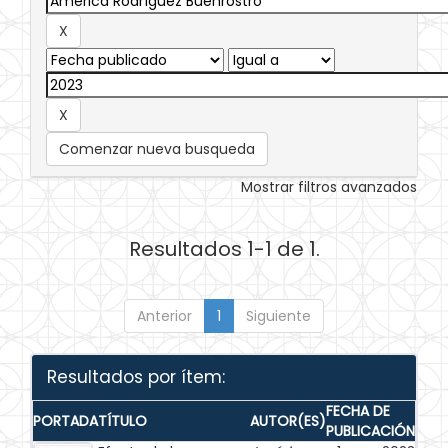
Comenzar nueva busqueda
Mostrar filtros avanzados
Resultados 1-1 de 1.
Anterior
1
Siguiente
Resultados por ítem:
FECHA DE
PORTADA
TÍTULO
AUTOR(ES)
PUBLICACIÓN