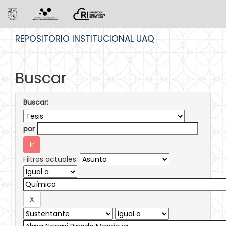
Skip
REPOSITORIO INSTITUCIONAL UAQ
navigation
Buscar
Buscar:
por
Filtros actuales: