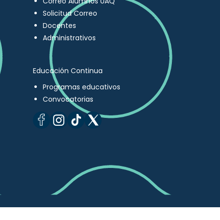
Correo Alumnos UAQ
Solicitud Correo
Docentes
Administrativos
Educación Continua
Programas educativos
Convocatorias