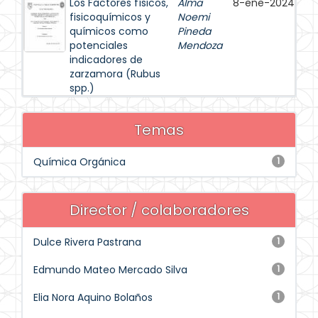
Los Factores físicos,
Alma
8-ene-2024
fisicoquímicos y
Noemi
químicos como
Pineda
potenciales
Mendoza
indicadores de
zarzamora (Rubus
spp.)
Temas
Química Orgánica
1
Director / colaboradores
Dulce Rivera Pastrana
1
Edmundo Mateo Mercado Silva
1
Elia Nora Aquino Bolaños
1