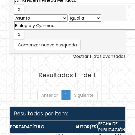
Comenzar nueva busqueda
Mostrar filtros avanzados
Resultados 1-1 de 1.
Anterior
1
Siguiente
Resultados por ítem:
FECHA DE
PORTADA
TÍTULO
AUTOR(ES)
PUBLICACIÓN