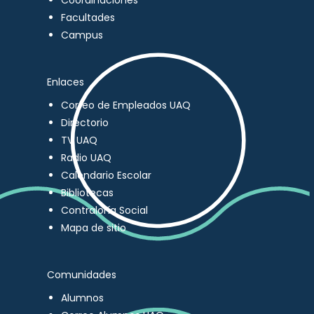
Coordinaciones
Facultades
Campus
Enlaces
Correo de Empleados UAQ
Directorio
TV UAQ
Radio UAQ
Calendario Escolar
Bibliotecas
Contraloría Social
Mapa de sitio
Comunidades
Alumnos