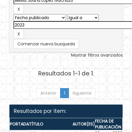
Comenzar nueva busqueda
Mostrar filtros avanzados
Resultados 1-1 de 1.
Anterior
1
Siguiente
Resultados por ítem:
FECHA DE
PORTADA
TÍTULO
AUTOR(ES)
PUBLICACIÓN