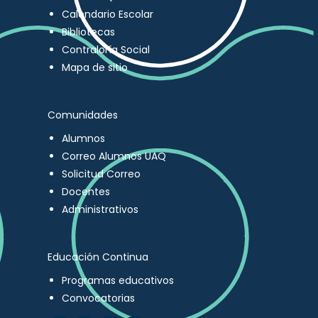
Calendario Escolar
Bibliotecas
Contraloría Social
Mapa de sitio
Comunidades
Alumnos
Correo Alumnos UAQ
Solicitud Correo
Docentes
Administrativos
Educación Continua
Programas educativos
Convocatorias