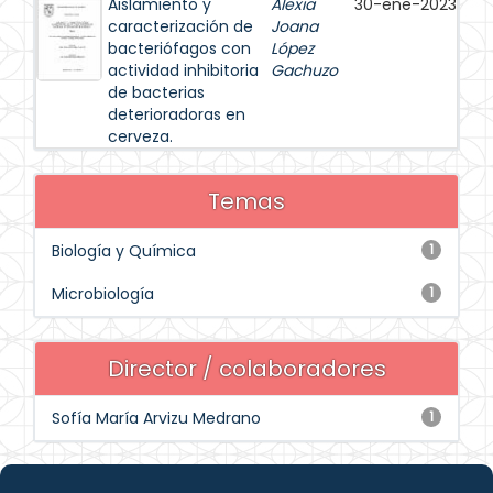
Aislamiento y
Alexia
30-ene-2023
caracterización de
Joana
bacteriófagos con
López
actividad inhibitoria
Gachuzo
de bacterias
deterioradoras en
cerveza.
Temas
Biología y Química
1
Microbiología
1
Director / colaboradores
Sofía María Arvizu Medrano
1