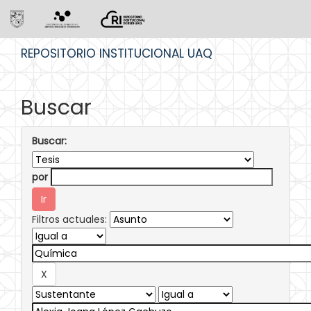
Skip
REPOSITORIO INSTITUCIONAL UAQ
navigation
Buscar
Buscar:
por
Filtros actuales: