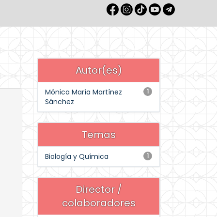
Autor(es)
Mónica María Martínez
1
Sánchez
Temas
Biología y Química
1
Director /
colaboradores