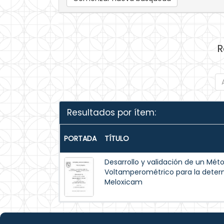
R
Resultados por ítem:
PORTADA
TÍTULO
Desarrollo y validación de un Mét
Voltamperométrico para la deter
Meloxicam