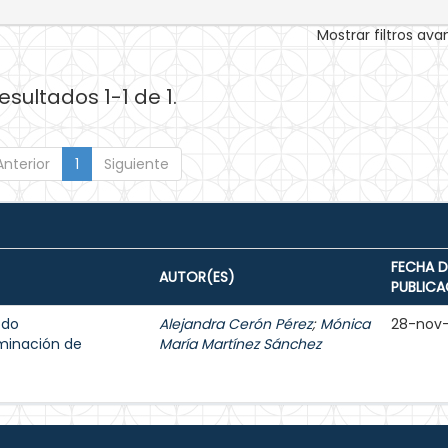
Mostrar filtros av
esultados 1-1 de 1.
Anterior
1
Siguiente
FECHA D
AUTOR(ES)
PUBLICA
odo
Alejandra Cerón Pérez
;
Mónica
28-nov
minación de
María Martínez Sánchez