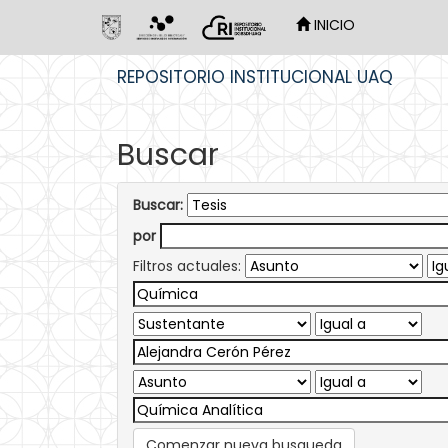
INICIO
Skip
REPOSITORIO INSTITUCIONAL UAQ
navigation
Buscar
Buscar:
por
Filtros actuales:
Comenzar nueva busqueda