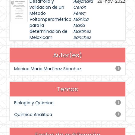
Desarrollo y
Alejandra
28-nov-2022
validación de un
Cerón
Método
Pérez
;
Voltamperométrico
Mónica
para la
María
determinación de
Martínez
Meloxicam
Sánchez
Autor(es)
Mónica María Martínez Sánchez
1
Temas
Biología y Química
1
Química Analítica
1