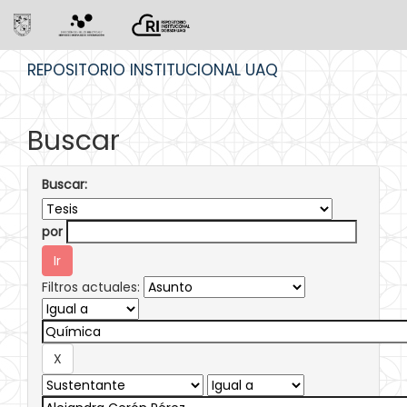
Skip
REPOSITORIO INSTITUCIONAL UAQ
navigation
Buscar
Buscar:
por
Filtros actuales: