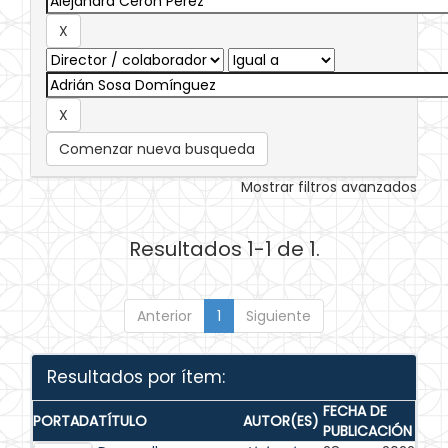
Comenzar nueva busqueda
Mostrar filtros avanzados
Resultados 1-1 de 1.
Anterior
1
Siguiente
Resultados por ítem:
FECHA DE
PORTADA
TÍTULO
AUTOR(ES)
PUBLICACIÓN