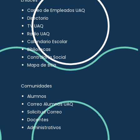
Enlaces
Correo de Empleados UAQ
Directorio
TV UAQ
Radio UAQ
Calendario Escolar
Bibliotecas
Contraloría Social
Mapa de sitio
Comunidades
Alumnos
Correo Alumnos UAQ
Solicitud Correo
Docentes
Administrativos