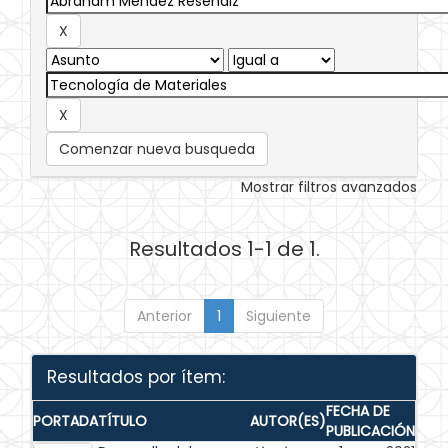
Comenzar nueva busqueda
Mostrar filtros avanzados
Resultados 1-1 de 1.
Anterior
1
Siguiente
Resultados por ítem:
FECHA DE
PORTADA
TÍTULO
AUTOR(ES)
PUBLICACIÓN