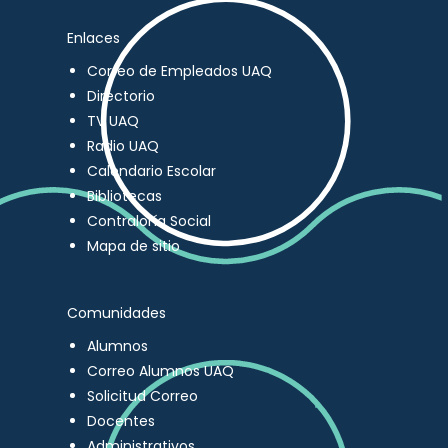
Enlaces
Correo de Empleados UAQ
Directorio
TV UAQ
Radio UAQ
Calendario Escolar
Bibliotecas
Contraloría Social
Mapa de sitio
Comunidades
Alumnos
Correo Alumnos UAQ
Solicitud Correo
Docentes
Administrativos