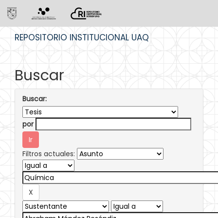
Skip
REPOSITORIO INSTITUCIONAL UAQ
navigation
Buscar
Buscar:
por
Filtros actuales: