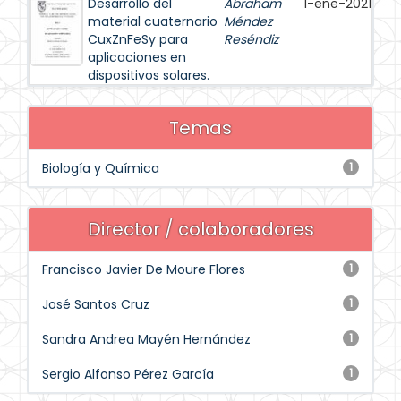
Desarrollo del
Abraham
1-ene-2021
material cuaternario
Méndez
CuxZnFeSy para
Reséndiz
aplicaciones en
dispositivos solares.
Temas
Biología y Química
1
Director / colaboradores
Francisco Javier De Moure Flores
1
José Santos Cruz
1
Sandra Andrea Mayén Hernández
1
Sergio Alfonso Pérez García
1