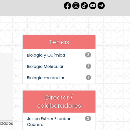
Temas
Biología y Química
2
Biología Molecular
1
Biología molecular
1
Director /
colaboradores
Jesica Esther Escobar
2
anzados
Cabrera