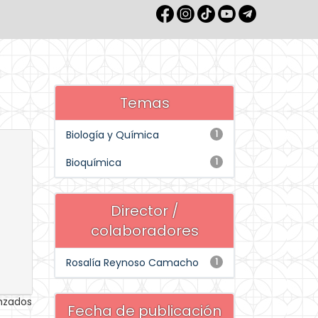
Temas
Biología y Química
1
Bioquímica
1
Director /
colaboradores
Rosalía Reynoso Camacho
1
anzados
Fecha de publicación