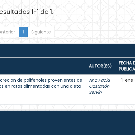
esultados 1-1 de 1.
Anterior
1
Siguiente
FECHA 
AUTOR(ES)
PUBLIC
creción de polifenoles provenientes de
Ana Paola
1-ene
jos en ratas alimentadas con una dieta
Castañón
Servín