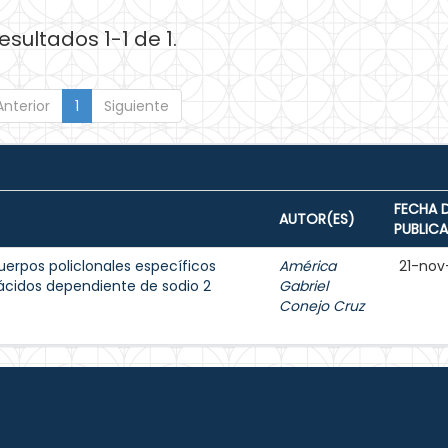
esultados 1-1 de 1.
Anterior
1
Siguiente
FECHA 
AUTOR(ES)
PUBLIC
uerpos policlonales específicos
América
21-nov
ácidos dependiente de sodio 2
Gabriel
Conejo Cruz