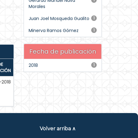
Gerardo Manuel Nava
Morales
Juan Joel Mosqueda Gualito
1
Minerva Ramos Gómez
1
Fecha de publicación
DE
2018
1
ACIÓN
-2018
Volver arriba ∧