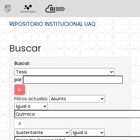
Skip
REPOSITORIO INSTITUCIONAL UAQ
navigation
Buscar
Buscar:
por
Filtros actuales: