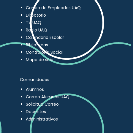
Correo de Empleados UAQ
Directorio
TV UAQ
Radio UAQ
Calendario Escolar
Bibliotecas
Contraloría Social
Mapa de sitio
Comunidades
Alumnos
Correo Alumnos UAQ
Solicitud Correo
Docentes
Administrativos