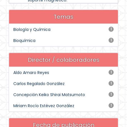
soporte magnético.
Temas
Biología y Química
1
Bioquímica
1
Director / colaboradores
Aldo Amaro Reyes
1
Carlos Regalado González
1
Concepción Keiko Shirai Matsumoto
1
Miriam Rocío Estévez González
1
Fecha de publicación