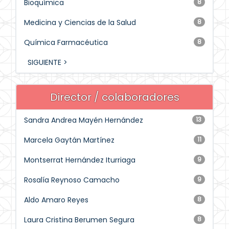
Bioquímica
8
Medicina y Ciencias de la Salud
8
Química Farmacéutica
8
SIGUIENTE >
Director / colaboradores
Sandra Andrea Mayén Hernández
13
Marcela Gaytán Martínez
11
Montserrat Hernández Iturriaga
9
Rosalía Reynoso Camacho
9
Aldo Amaro Reyes
8
Laura Cristina Berumen Segura
8