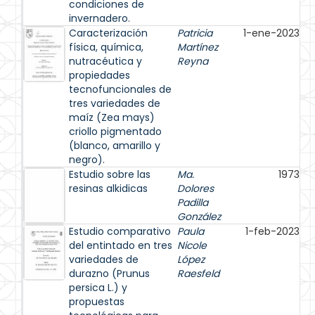
condiciones de
invernadero.
Caracterización
Patricia
1-ene-2023
física, química,
Martínez
nutracéutica y
Reyna
propiedades
tecnofuncionales de
tres variedades de
maíz (Zea mays)
criollo pigmentado
(blanco, amarillo y
negro).
Estudio sobre las
Ma.
1973
resinas alkidicas
Dolores
Padilla
González
Estudio comparativo
Paula
1-feb-2023
del entintado en tres
Nicole
variedades de
López
durazno (Prunus
Raesfeld
persica L.) y
propuestas