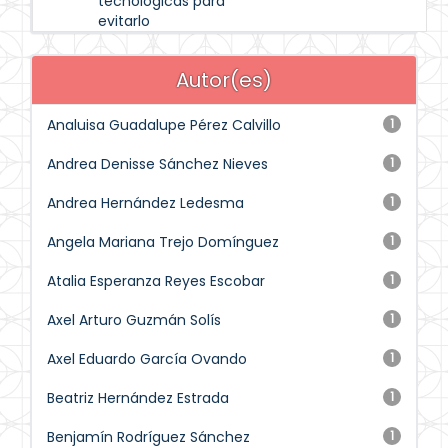
tecnológicas para
evitarlo
Autor(es)
Analuisa Guadalupe Pérez Calvillo
1
Andrea Denisse Sánchez Nieves
1
Andrea Hernández Ledesma
1
Angela Mariana Trejo Domínguez
1
Atalia Esperanza Reyes Escobar
1
Axel Arturo Guzmán Solís
1
Axel Eduardo García Ovando
1
Beatriz Hernández Estrada
1
Benjamín Rodríguez Sánchez
1