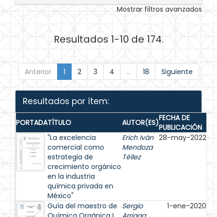
Mostrar filtros avanzados
Resultados 1-10 de 174.
Anterior
1
2
3
4
...
18
Siguiente
Resultados por ítem:
FECHA DE
PORTADA
TÍTULO
AUTOR(ES)
PUBLICACIÓN
"La excelencia
Erich Iván
28-may-2022
comercial como
Mendoza
estrategia de
Téllez
crecimiento orgánico
en la industria
química privada en
México"
Guía del maestro de
Sergio
1-ene-2020
Química Orgánica I
Arriaga