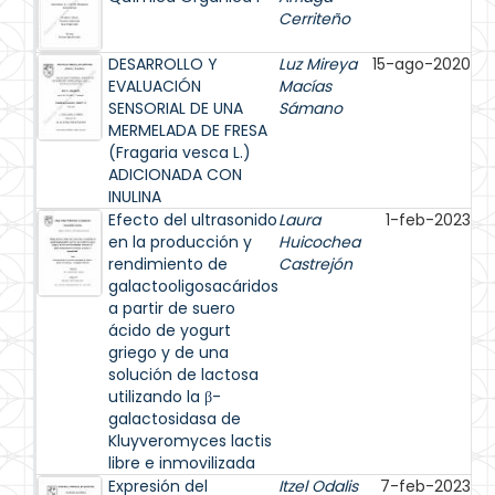
Cerriteño
DESARROLLO Y
Luz Mireya
15-ago-2020
EVALUACIÓN
Macías
SENSORIAL DE UNA
Sámano
MERMELADA DE FRESA
(Fragaria vesca L.)
ADICIONADA CON
INULINA
Efecto del ultrasonido
Laura
1-feb-2023
en la producción y
Huicochea
rendimiento de
Castrejón
galactooligosacáridos
a partir de suero
ácido de yogurt
griego y de una
solución de lactosa
utilizando la β-
galactosidasa de
Kluyveromyces lactis
libre e inmovilizada
Expresión del
Itzel Odalis
7-feb-2023