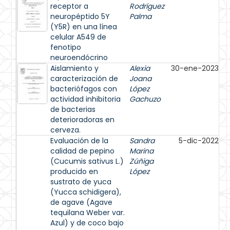
receptor a
Rodríguez
neuropéptido 5Y
Palma
(Y5R) en una línea
celular A549 de
fenotipo
neuroendócrino
Aislamiento y
Alexia
30-ene-2023
caracterización de
Joana
bacteriófagos con
López
actividad inhibitoria
Gachuzo
de bacterias
deterioradoras en
cerveza.
Evaluación de la
Sandra
5-dic-2022
calidad de pepino
Marina
(Cucumis sativus L.)
Zúñiga
producido en
López
sustrato de yuca
(Yucca schidigera),
de agave (Agave
tequilana Weber var.
Azul) y de coco bajo