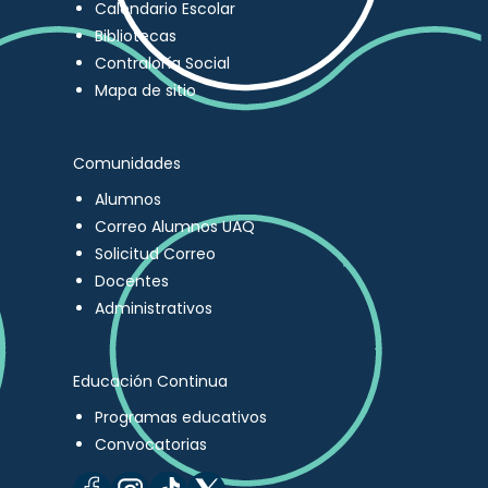
Calendario Escolar
Bibliotecas
Contraloría Social
Mapa de sitio
Comunidades
Alumnos
Correo Alumnos UAQ
Solicitud Correo
Docentes
Administrativos
Educación Continua
Programas educativos
Convocatorias