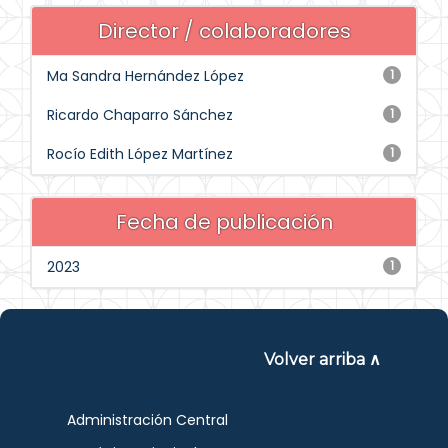
Director / colaboradores
Ma Sandra Hernández López
1
Ricardo Chaparro Sánchez
1
Rocío Edith López Martínez
1
Fecha de publicación
2023
1
Volver arriba ∧
Administración Central