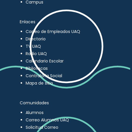
Campus
Enlaces
Correo de Empleados UAQ
Directorio
TV UAQ
Radio UAQ
Calendario Escolar
Bibliotecas
Contraloría Social
Mapa de sitio
Comunidades
Alumnos
Correo Alumnos UAQ
Solicitud Correo