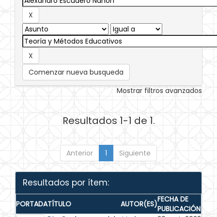
Comenzar nueva busqueda
Mostrar filtros avanzados
Resultados 1-1 de 1.
Anterior
1
Siguiente
Resultados por ítem:
FECHA DE
PORTADA
TÍTULO
AUTOR(ES)
PUBLICACIÓN