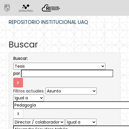
Skip
REPOSITORIO INSTITUCIONAL UAQ
navigation
Buscar
Buscar:
por
Filtros actuales: