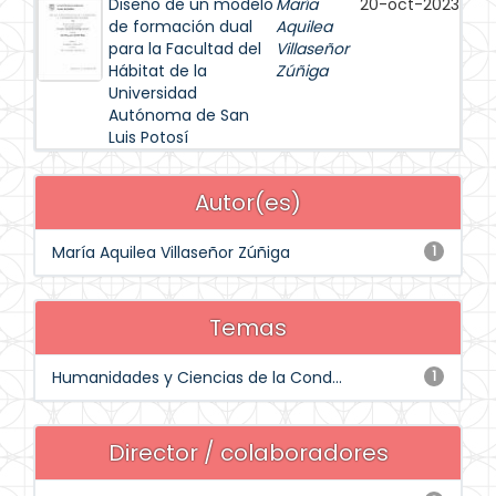
Diseño de un modelo
María
20-oct-2023
de formación dual
Aquilea
para la Facultad del
Villaseñor
Hábitat de la
Zúñiga
Universidad
Autónoma de San
Luis Potosí
Autor(es)
María Aquilea Villaseñor Zúñiga
1
Temas
Humanidades y Ciencias de la Cond...
1
Director / colaboradores