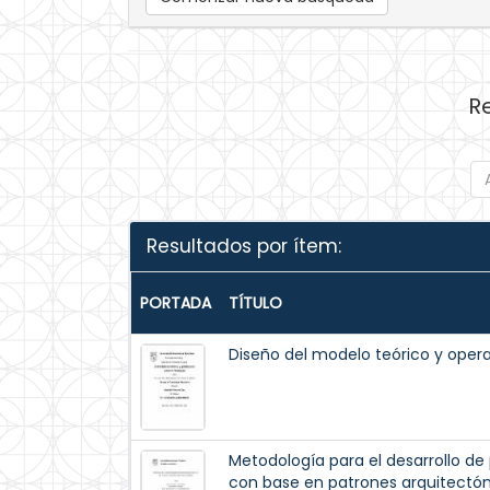
R
Resultados por ítem:
PORTADA
TÍTULO
Diseño del modelo teórico y opera
Metodología para el desarrollo d
con base en patrones arquitectón