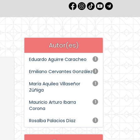
Autor(es)
Eduardo Aguirre Caracheo
1
Emiliano Cervantes González
1
María Aquilea Villaseñor
1
Zúñiga
Mauricio Arturo Ibarra
1
Corona
Rosalba Palacios Díaz
1