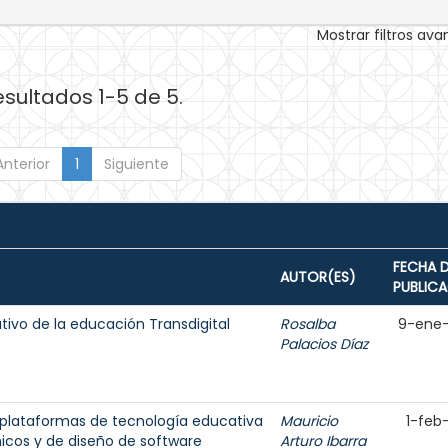
Mostrar filtros av
esultados 1-5 de 5.
Anterior
1
Siguiente
FECHA 
AUTOR(ES)
PUBLIC
tivo de la educación Transdigital
Rosalba
9-ene
Palacios Díaz
e plataformas de tecnología educativa
Mauricio
1-feb
icos y de diseño de software
Arturo Ibarra