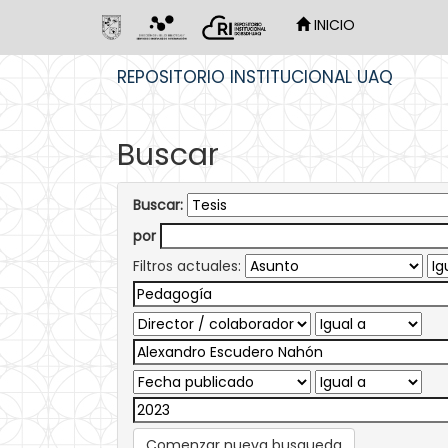
INICIO
Skip
REPOSITORIO INSTITUCIONAL UAQ
navigation
Buscar
Buscar:
por
Filtros actuales:
Comenzar nueva busqueda