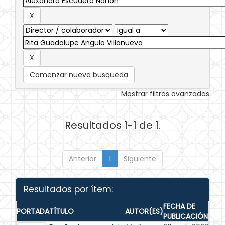
Comenzar nueva busqueda
Mostrar filtros avanzados
Resultados 1-1 de 1.
Anterior
1
Siguiente
Resultados por ítem:
FECHA DE
PORTADA
TÍTULO
AUTOR(ES)
PUBLICACIÓN