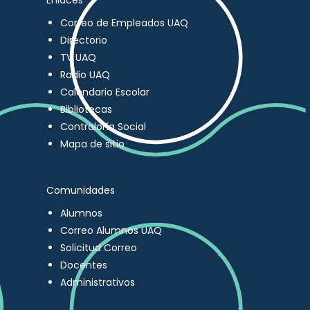
Enlaces
Correo de Empleados UAQ
Directorio
TV UAQ
Radio UAQ
Calendario Escolar
Bibliotecas
Contraloría Social
Mapa de sitio
Comunidades
Alumnos
Correo Alumnos UAQ
Solicitud Correo
Docentes
Administrativos