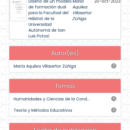
Diseño de un modelo
María
20-oct-2023
de formación dual
Aquilea
para la Facultad del
Villaseñor
Hábitat de la
Zúñiga
Universidad
Autónoma de San
Luis Potosí
Autor(es)
María Aquilea Villaseñor Zúñiga
1
Temas
Humanidades y Ciencias de la Cond...
1
Teoría y Métodos Educativos
1