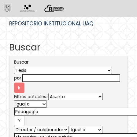
Skip
REPOSITORIO INSTITUCIONAL UAQ
navigation
Buscar
Buscar:
por
Filtros actuales: