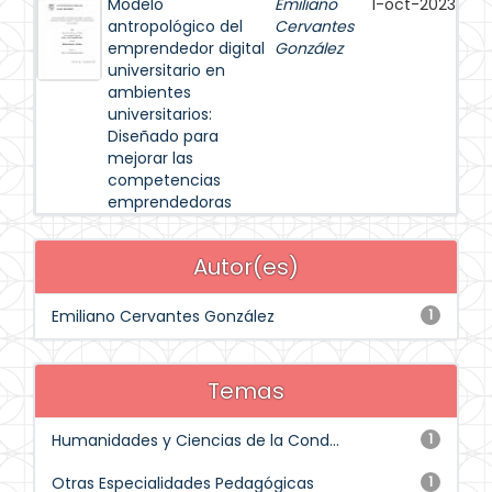
Modelo
Emiliano
1-oct-2023
antropológico del
Cervantes
emprendedor digital
González
universitario en
ambientes
universitarios:
Diseñado para
mejorar las
competencias
emprendedoras
Autor(es)
Emiliano Cervantes González
1
Temas
Humanidades y Ciencias de la Cond...
1
Otras Especialidades Pedagógicas
1