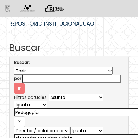
Skip
REPOSITORIO INSTITUCIONAL UAQ
navigation
Buscar
Buscar:
por
Filtros actuales: