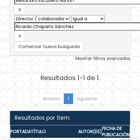
Comenzar nueva busqueda
Mostrar filtros avanzados
Resultados 1-1 de 1.
Anterior
1
Siguiente
Resultados por ítem:
FECHA DE
PORTADA
TÍTULO
AUTOR(ES)
PUBLICACIÓN