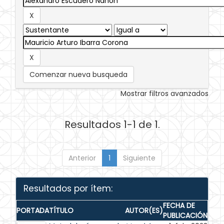
Comenzar nueva busqueda
Mostrar filtros avanzados
Resultados 1-1 de 1.
Anterior
1
Siguiente
Resultados por ítem:
FECHA DE
PORTADA
TÍTULO
AUTOR(ES)
PUBLICACIÓN