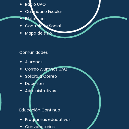
Radio UAQ
Calendario Escolar
Bibliotecas
Contraloría Social
Mapa de sitio
Comunidades
Alumnos
Correo Alumnos UAQ
Solicitud Correo
Docentes
Administrativos
Educación Continua
Programas educativos
Convocatorias