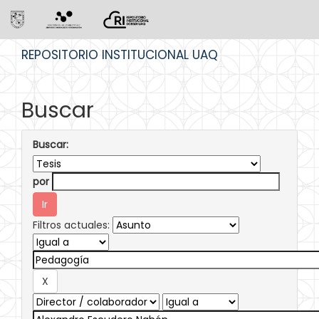
Skip
REPOSITORIO INSTITUCIONAL UAQ
navigation
Buscar
Buscar:
por
Filtros actuales: