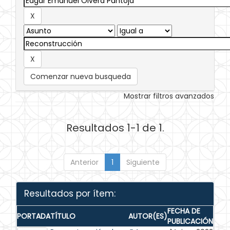
Comenzar nueva busqueda
Mostrar filtros avanzados
Resultados 1-1 de 1.
Anterior
1
Siguiente
Resultados por ítem:
FECHA DE
PORTADA
TÍTULO
AUTOR(ES)
PUBLICACIÓN