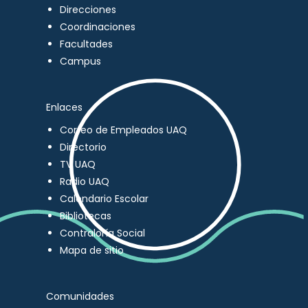
Direcciones
Coordinaciones
Facultades
Campus
Enlaces
Correo de Empleados UAQ
Directorio
TV UAQ
Radio UAQ
Calendario Escolar
Bibliotecas
Contraloría Social
Mapa de sitio
Comunidades