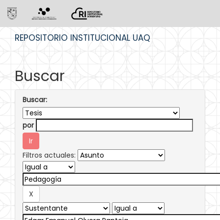
Skip
REPOSITORIO INSTITUCIONAL UAQ
navigation
Buscar
Buscar:
por
Filtros actuales: