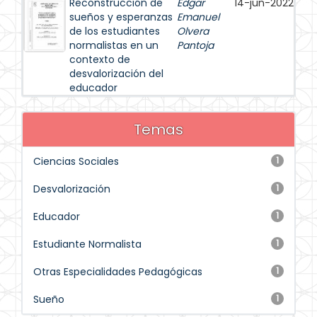
Reconstrucción de
Edgar
14-jun-2022
sueños y esperanzas
Emanuel
de los estudiantes
Olvera
normalistas en un
Pantoja
contexto de
desvalorización del
educador
Temas
Ciencias Sociales
1
Desvalorización
1
Educador
1
Estudiante Normalista
1
Otras Especialidades Pedagógicas
1
Sueño
1