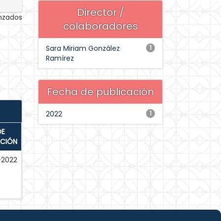
Director /
anzados
colaboradores
Sara Miriam González
1
Ramírez
Fecha de publicación
2022
1
DE
ACIÓN
-2022