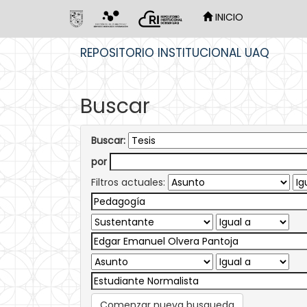
INICIO
Skip
REPOSITORIO INSTITUCIONAL UAQ
navigation
Buscar
Buscar:
por
Filtros actuales:
Comenzar nueva busqueda