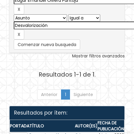
Comenzar nueva busqueda
Mostrar filtros avanzados
Resultados 1-1 de 1.
Anterior
1
Siguiente
Resultados por ítem:
FECHA DE
PORTADA
TÍTULO
AUTOR(ES)
PUBLICACIÓN