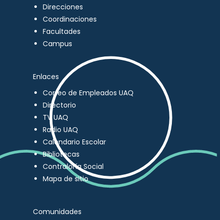
Direcciones
Coordinaciones
Facultades
Campus
Enlaces
Correo de Empleados UAQ
Directorio
TV UAQ
Radio UAQ
Calendario Escolar
Bibliotecas
Contraloría Social
Mapa de sitio
Comunidades