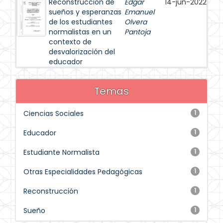
Reconstrucción de
Edgar
14-jun-2022
sueños y esperanzas
Emanuel
de los estudiantes
Olvera
normalistas en un
Pantoja
contexto de
desvalorización del
educador
Temas
Ciencias Sociales
1
Educador
1
Estudiante Normalista
1
Otras Especialidades Pedagógicas
1
Reconstrucción
1
Sueño
1