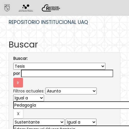
Skip
REPOSITORIO INSTITUCIONAL UAQ
navigation
Buscar
Buscar:
por
Filtros actuales: