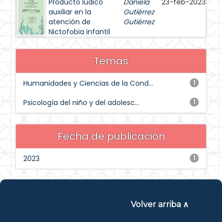
Producto lúdico
Daniela
23-feb-2023
auxiliar en la
Gutiérrez
atención de
Gutiérrez
Nictofobia infantil
Temas
Humanidades y Ciencias de la Cond...
1
Psicología del niño y del adolesc...
1
Fecha de publicación
2023
1
Volver arriba ∧