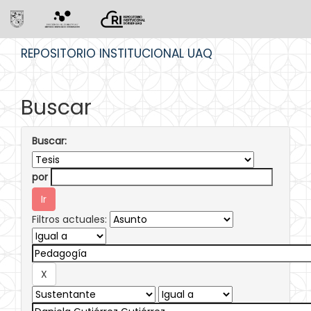
Skip
REPOSITORIO INSTITUCIONAL UAQ
navigation
Buscar
Buscar:
por
Filtros actuales: