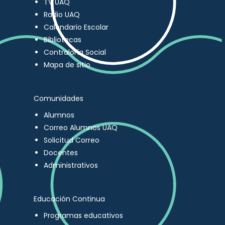
TV UAQ
Radio UAQ
Calendario Escolar
Bibliotecas
Contraloría Social
Mapa de sitio
Comunidades
Alumnos
Correo Alumnos UAQ
Solicitud Correo
Docentes
Administrativos
Educación Continua
Programas educativos