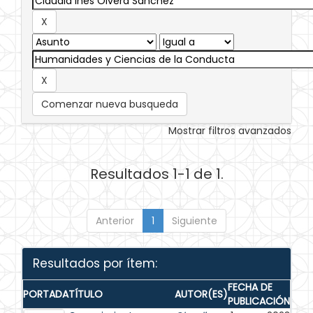
Comenzar nueva busqueda
Mostrar filtros avanzados
Resultados 1-1 de 1.
Anterior
1
Siguiente
Resultados por ítem:
FECHA DE
PORTADA
TÍTULO
AUTOR(ES)
PUBLICACIÓN