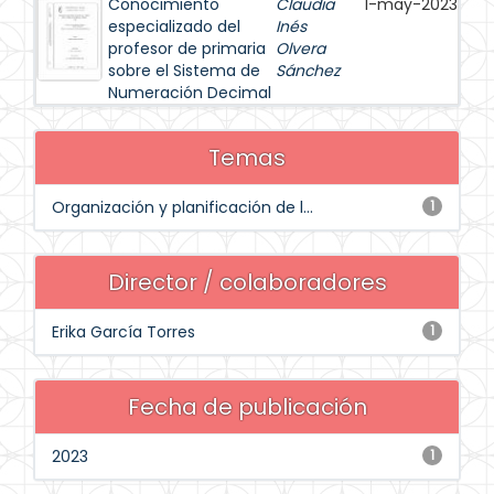
Conocimiento
Claudia
1-may-2023
especializado del
Inés
profesor de primaria
Olvera
sobre el Sistema de
Sánchez
Numeración Decimal
Temas
Organización y planificación de l...
1
Director / colaboradores
Erika García Torres
1
Fecha de publicación
2023
1