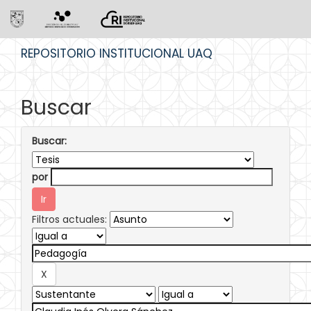
Skip
REPOSITORIO INSTITUCIONAL UAQ
navigation
Buscar
Buscar:
por
Filtros actuales: