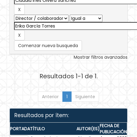
Comenzar nueva busqueda
Mostrar filtros avanzados
Resultados 1-1 de 1.
Anterior
1
Siguiente
Resultados por ítem:
FECHA DE
PORTADA
TÍTULO
AUTOR(ES)
PUBLICACIÓN