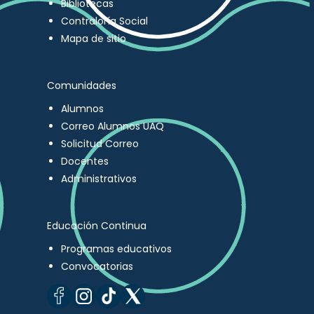
Bibliotecas
Contraloría Social
Mapa de sitio
Comunidades
Alumnos
Correo Alumnos UAQ
Solicitud Correo
Docentes
Administrativos
Educación Continua
Programas educativos
Convocatorias