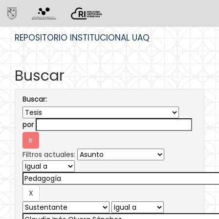
Skip
REPOSITORIO INSTITUCIONAL UAQ
navigation
Buscar
Buscar:
por
Filtros actuales: