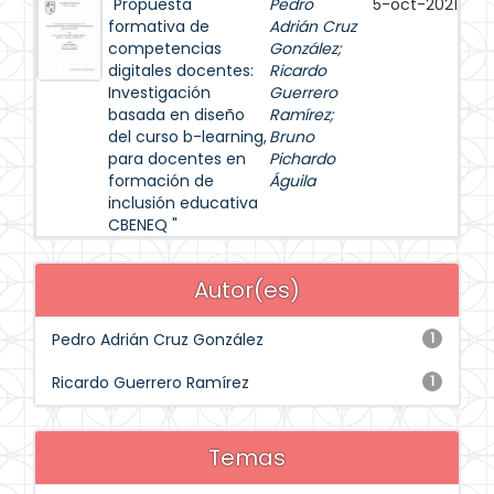
"Propuesta
Pedro
5-oct-2021
formativa de
Adrián Cruz
competencias
González
;
digitales docentes:
Ricardo
Investigación
Guerrero
basada en diseño
Ramírez
;
del curso b-learning,
Bruno
para docentes en
Pichardo
formación de
Águila
inclusión educativa
CBENEQ "
Autor(es)
Pedro Adrián Cruz González
1
Ricardo Guerrero Ramírez
1
Temas