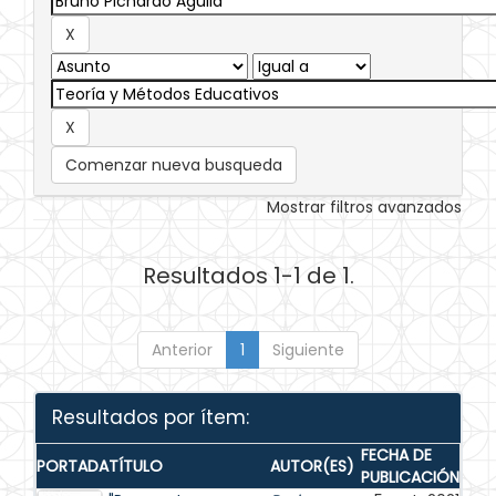
Comenzar nueva busqueda
Mostrar filtros avanzados
Resultados 1-1 de 1.
Anterior
1
Siguiente
Resultados por ítem:
FECHA DE
PORTADA
TÍTULO
AUTOR(ES)
PUBLICACIÓN