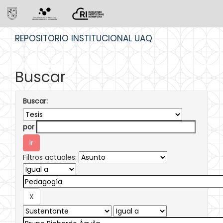
Skip
REPOSITORIO INSTITUCIONAL UAQ
navigation
Buscar
Buscar:
por
Filtros actuales: