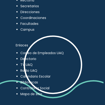
Rectoría
Secretarios
Direcciones
Coordinaciones
Facultades
Campus
Enlaces
Correo de Empleados UAQ
Directorio
TV UAQ
Radio UAQ
Calendario Escolar
Bibliotecas
Contraloría Social
Mapa de sitio