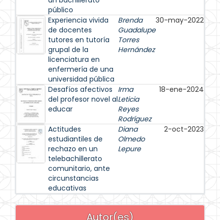
un bachillerato
público
Experiencia vivida
Brenda
30-may-2022
de docentes
Guadalupe
tutores en tutoría
Torres
grupal de la
Hernández
licenciatura en
enfermería de una
universidad pública
Desafíos afectivos
Irma
18-ene-2024
del profesor novel al
Leticia
educar
Reyes
Rodríguez
Actitudes
Diana
2-oct-2023
estudiantiles de
Olmedo
rechazo en un
Lepure
telebachillerato
comunitario, ante
circunstancias
educativas
Autor(es)