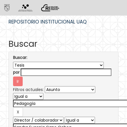
Skip
REPOSITORIO INSTITUCIONAL UAQ
navigation
Buscar
Buscar:
por
Filtros actuales: