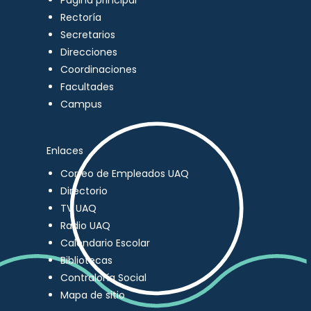
Página principal
Rectoría
Secretarios
Direcciones
Coordinaciones
Facultades
Campus
Enlaces
Correo de Empleados UAQ
Directorio
TV UAQ
Radio UAQ
Calendario Escolar
Bibliotecas
Contraloría Social
Mapa de sitio