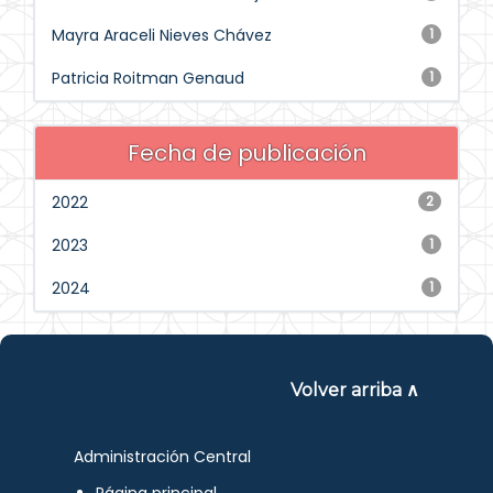
Mayra Araceli Nieves Chávez
1
Patricia Roitman Genaud
1
Fecha de publicación
2022
2
2023
1
2024
1
Volver arriba ∧
Administración Central