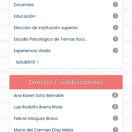
Docentes
1
Educación
1
Elección de institución superior
1
Estudio Psicológico de Temas Soci...
1
Experiencia Vivida
1
SIGUIENTE >
Director / colaboradores
Ana Karen Soto Bernabé
2
Luis Rodolfo Ibarra Rivas
2
Felicia Vázquez Bravo
1
María del Carmen Díaz Mejía
1