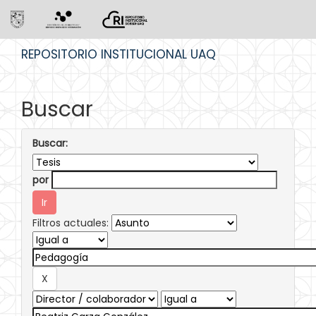
Skip
REPOSITORIO INSTITUCIONAL UAQ
navigation
Buscar
Buscar:
por
Filtros actuales: