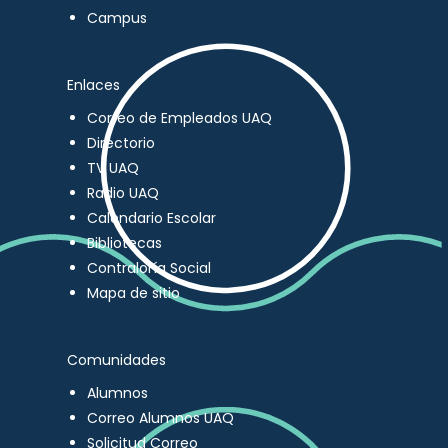
Campus
Enlaces
Correo de Empleados UAQ
Directorio
TV UAQ
Radio UAQ
Calendario Escolar
Bibliotecas
Contraloría Social
Mapa de sitio
Comunidades
Alumnos
Correo Alumnos UAQ
Solicitud Correo