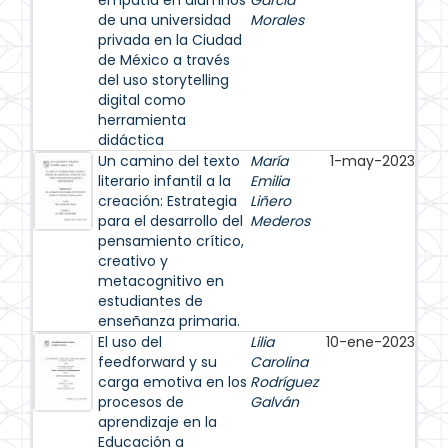
empatía en alumnos
García
de una universidad
Morales
privada en la Ciudad
de México a través
del uso storytelling
digital como
herramienta
didáctica
Un camino del texto
María
1-may-2023
literario infantil a la
Emilia
creación: Estrategia
Liñero
para el desarrollo del
Mederos
pensamiento crítico,
creativo y
metacognitivo en
estudiantes de
enseñanza primaria.
El uso del
Lilia
10-ene-2023
feedforward y su
Carolina
carga emotiva en los
Rodríguez
procesos de
Galván
aprendizaje en la
Educación a