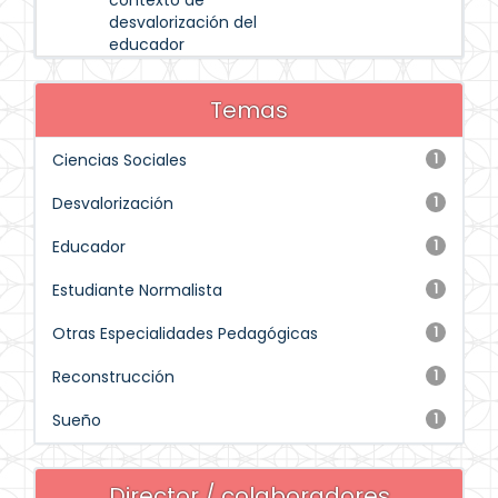
contexto de
desvalorización del
educador
Temas
Ciencias Sociales
1
Desvalorización
1
Educador
1
Estudiante Normalista
1
Otras Especialidades Pedagógicas
1
Reconstrucción
1
Sueño
1
Director / colaboradores