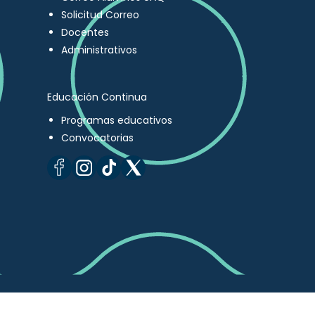
Solicitud Correo
Docentes
Administrativos
Educación Continua
Programas educativos
Convocatorias