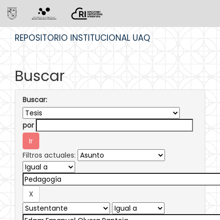
Skip
REPOSITORIO INSTITUCIONAL UAQ
navigation
Buscar
Buscar:
por
Filtros actuales: