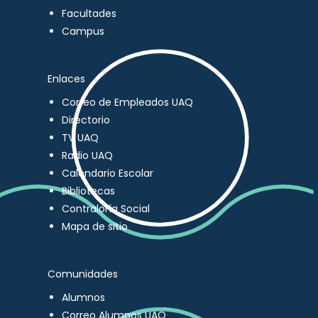
Facultades
Campus
Enlaces
Correo de Empleados UAQ
Directorio
TV UAQ
Radio UAQ
Calendario Escolar
Bibliotecas
Contraloría Social
Mapa de sitio
Comunidades
Alumnos
Correo Alumnos UAQ