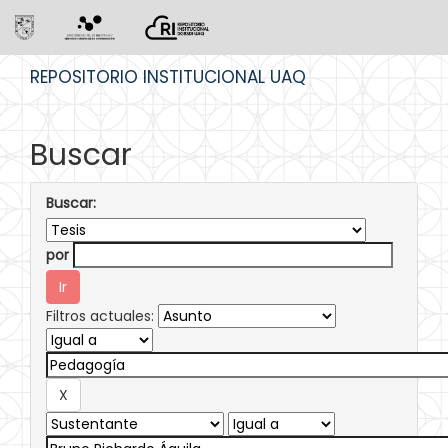
Skip
REPOSITORIO INSTITUCIONAL UAQ
navigation
Buscar
Buscar:
por
Filtros actuales: