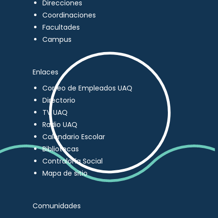
Direcciones
Coordinaciones
Facultades
Campus
Enlaces
Correo de Empleados UAQ
Directorio
TV UAQ
Radio UAQ
Calendario Escolar
Bibliotecas
Contraloría Social
Mapa de sitio
Comunidades