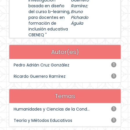
Investigación
Guerrero
basada en diseño
Ramírez
;
del curso b-learning,
Bruno
para docentes en
Pichardo
formación de
Águila
inclusión educativa
CBENEQ "
Autor(es)
Pedro Adrián Cruz González
1
Ricardo Guerrero Ramírez
1
Temas
Humanidades y Ciencias de la Cond...
1
Teoría y Métodos Educativos
1