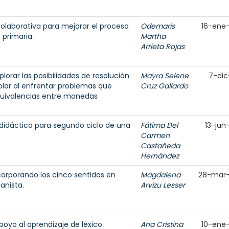
laborativa para mejorar el proceso
Odemaris
16-ene
 primaria.
Martha
Arrieta Rojas
orar las posibilidades de resolución
Mayra Selene
7-dic
lar al enfrentar problemas que
Cruz Gallardo
quivalencias entre monedas
a didáctica para segundo ciclo de una
Fátima Del
13-jun
Carmen
Castañeda
Hernández
corporando los cinco sentidos en
Magdalena
28-mar
anista.
Arvizu Lesser
poyo al aprendizaje de léxico
Ana Cristina
10-ene