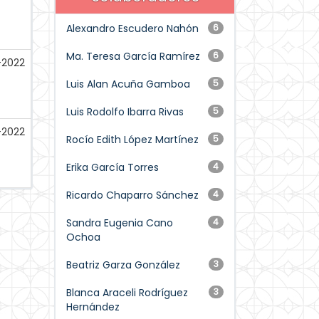
Alexandro Escudero Nahón
6
Ma. Teresa García Ramírez
6
2022
Luis Alan Acuña Gamboa
5
Luis Rodolfo Ibarra Rivas
5
-2022
Rocío Edith López Martínez
5
Erika García Torres
4
Ricardo Chaparro Sánchez
4
Sandra Eugenia Cano
4
Ochoa
Beatriz Garza González
3
Blanca Araceli Rodríguez
3
Hernández