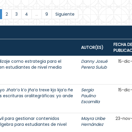
2
3
4
...
9
Siguiente
FECHA D
AUTOR(ES)
PUBLICA
izaje como estrategia para el
Danny Josué
15-dic
n estudiantes de nivel media
Perera Sulub
 Jñatr’o k’o jña’a trexe kjo kja’a ñe
Sergio
15-dic
as escrituras oralitegráficas: yo ande
Paulino
Escamilla
il para gestionar contenidos
Mayra Uribe
23-nov
álgebra para estudiantes de nivel
Hernández