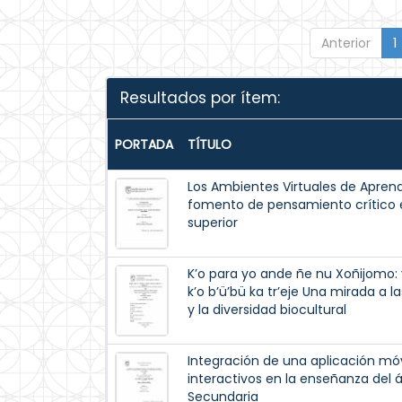
Anterior
1
Resultados por ítem:
PORTADA
TÍTULO
Los Ambientes Virtuales de Aprend
fomento de pensamiento crítico e
superior
K’o para yo ande ñe nu Xoñijomo: yo
k’o b’ü’bü ka tr’eje Una mirada a l
y la diversidad biocultural
Integración de una aplicación móv
interactivos en la enseñanza del 
Secundaria