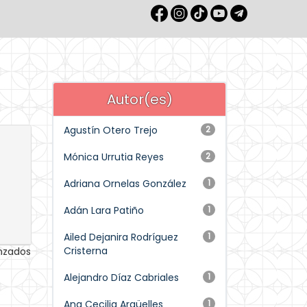
Autor(es)
Agustín Otero Trejo
2
Mónica Urrutia Reyes
2
Adriana Ornelas González
1
Adán Lara Patiño
1
Ailed Dejanira Rodríguez
1
Cristerna
anzados
Alejandro Díaz Cabriales
1
Ana Cecilia Argüelles
1