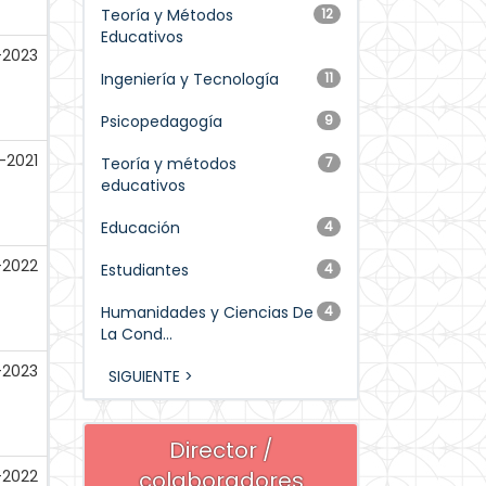
Teoría y Métodos
12
Educativos
-2023
Ingeniería y Tecnología
11
Psicopedagogía
9
-2021
Teoría y métodos
7
educativos
Educación
4
-2022
Estudiantes
4
Humanidades y Ciencias De
4
La Cond...
-2023
SIGUIENTE >
Director /
-2022
colaboradores