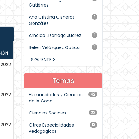
Gutiérrez
Ana Cristina Cisneros
1
González
Arnoldo Lizárraga Juárez
1
E
Belén Velázquez Gatica
1
CIÓN
SIGUIENTE >
-2022
Temas
-2022
Humanidades y Ciencias
42
de la Cond...
Ciencias Sociales
22
-2022
Otras Especialidades
13
Pedagógicas