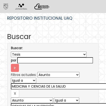
Skip
REPOSITORIO INSTITUCIONAL UAQ
navigation
Buscar
Buscar:
por
Filtros actuales: