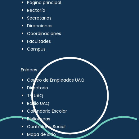
Página principal
Rectoría
Secretarios
Direcciones
Coordinaciones
Facultades
Campus
Enlaces
Correo de Empleados UAQ
Directorio
TV UAQ
Radio UAQ
Calendario Escolar
Bibliotecas
Contraloría Social
Mapa de sitio