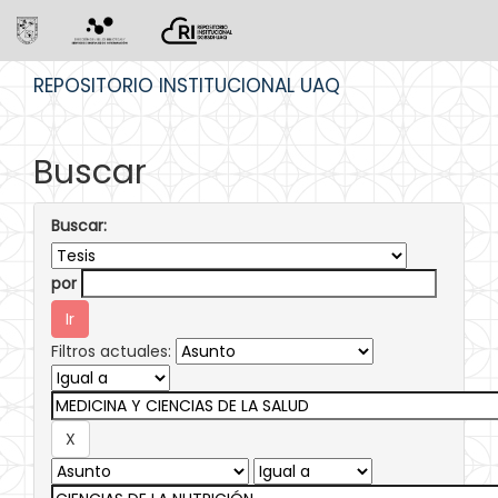
Skip
REPOSITORIO INSTITUCIONAL UAQ
navigation
Buscar
Buscar:
por
Filtros actuales: