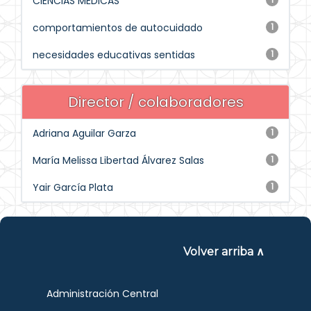
CIENCIAS MÉDICAS
comportamientos de autocuidado
1
necesidades educativas sentidas
1
Director / colaboradores
Adriana Aguilar Garza
1
María Melissa Libertad Álvarez Salas
1
Yair García Plata
1
Volver arriba ∧
Administración Central