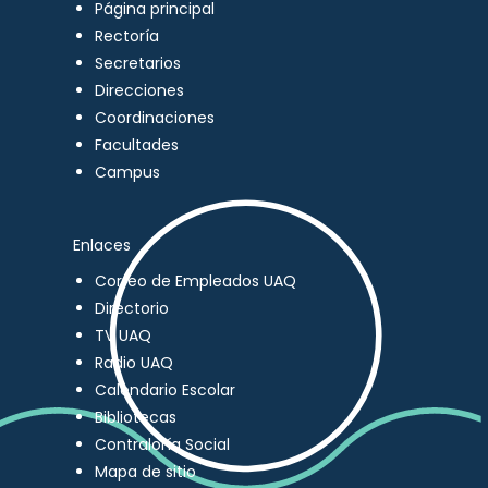
Página principal
Rectoría
Secretarios
Direcciones
Coordinaciones
Facultades
Campus
Enlaces
Correo de Empleados UAQ
Directorio
TV UAQ
Radio UAQ
Calendario Escolar
Bibliotecas
Contraloría Social
Mapa de sitio