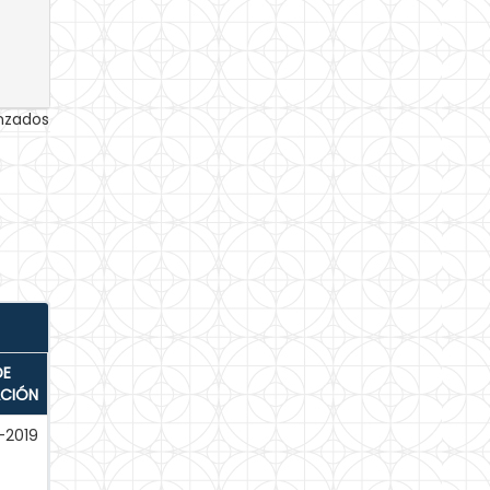
anzados
DE
ACIÓN
-2019