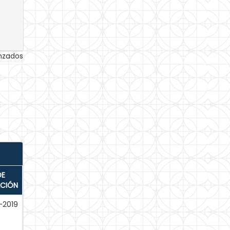
anzados
DE
ACIÓN
-2019