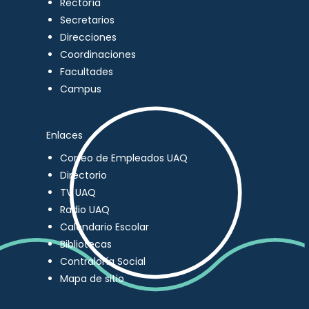
Rectoría
Secretarios
Direcciones
Coordinaciones
Facultades
Campus
Enlaces
Correo de Empleados UAQ
Directorio
TV UAQ
Radio UAQ
Calendario Escolar
Bibliotecas
Contraloría Social
Mapa de sitio