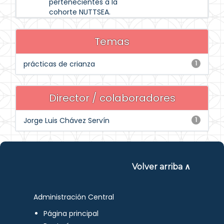
pertenecientes a la
cohorte NUTTSEA.
Temas
prácticas de crianza
1
Director / colaboradores
Jorge Luis Chávez Servín
1
Volver arriba ∧
Administración Central
Página principal