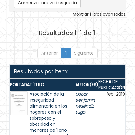
Comenzar nueva busqueda
Mostrar filtros avanzados
Resultados 1-1 de 1.
Anterior
1
Siguiente
Resultados por ítem:
FECHA DE
PORTADA
TÍTULO
AUTOR(ES)
PUBLICACIÓN
Asociación de la
Oscar
feb-2019
inseguridad
Benjamín
alimentaria en los
Reséndiz
hogares con el
Lugo
sobrepeso y
obesidad en
menores de 1 año