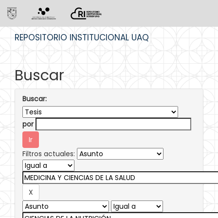
Skip
REPOSITORIO INSTITUCIONAL UAQ
navigation
Buscar
Buscar:
por
Filtros actuales: