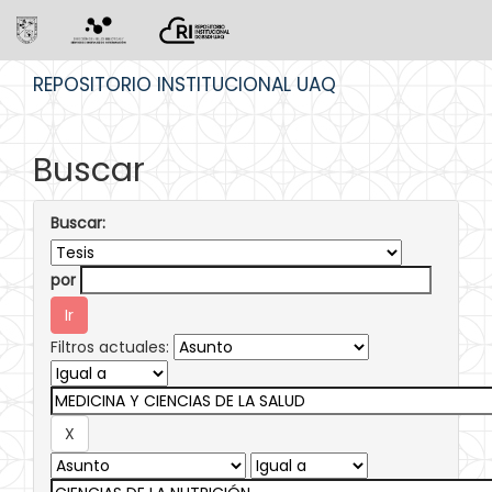
Skip
REPOSITORIO INSTITUCIONAL UAQ
navigation
Buscar
Buscar:
por
Filtros actuales: