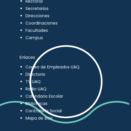
Rectoría
Secretarios
Direcciones
Coordinaciones
Facultades
Campus
Enlaces
Correo de Empleados UAQ
Directorio
TV UAQ
Radio UAQ
Calendario Escolar
Bibliotecas
Contraloría Social
Mapa de sitio