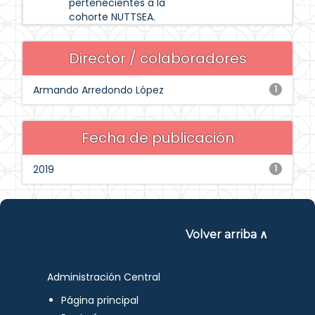
pertenecientes a la
cohorte NUTTSEA.
Director / colaboradores
Armando Arredondo López
1
Fecha de publicación
2019
1
Volver arriba ∧
Administración Central
Página principal