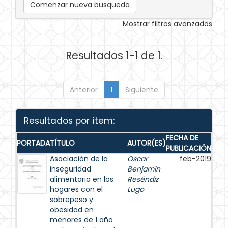
Comenzar nueva busqueda
Mostrar filtros avanzados
Resultados 1-1 de 1.
Anterior
1
Siguiente
Resultados por ítem:
FECHA DE
PORTADA
TÍTULO
AUTOR(ES)
PUBLICACIÓN
Asociación de la
Oscar
feb-2019
inseguridad
Benjamín
alimentaria en los
Reséndiz
hogares con el
Lugo
sobrepeso y
obesidad en
menores de 1 año