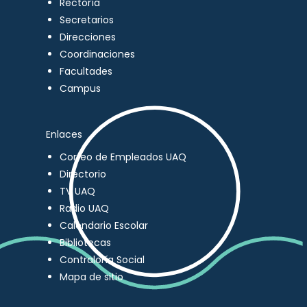
Rectoría
Secretarios
Direcciones
Coordinaciones
Facultades
Campus
Enlaces
Correo de Empleados UAQ
Directorio
TV UAQ
Radio UAQ
Calendario Escolar
Bibliotecas
Contraloría Social
Mapa de sitio