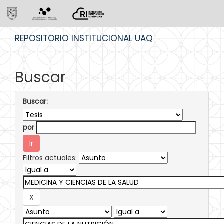
Skip
REPOSITORIO INSTITUCIONAL UAQ
navigation
Buscar
Buscar:
por
Filtros actuales: