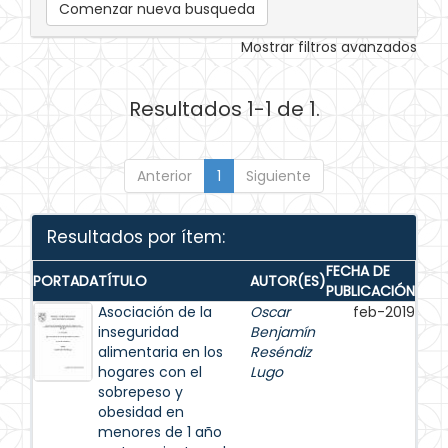
Comenzar nueva busqueda
Mostrar filtros avanzados
Resultados 1-1 de 1.
Anterior
1
Siguiente
Resultados por ítem:
FECHA DE
PORTADA
TÍTULO
AUTOR(ES)
PUBLICACIÓN
Asociación de la
Oscar
feb-2019
inseguridad
Benjamín
alimentaria en los
Reséndiz
hogares con el
Lugo
sobrepeso y
obesidad en
menores de 1 año