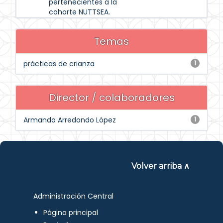
pertenecientes a la
cohorte NUTTSEA.
Temas
prácticas de crianza
1
Director / colaboradores
Armando Arredondo López
1
Volver arriba ∧
Administración Central
Página principal