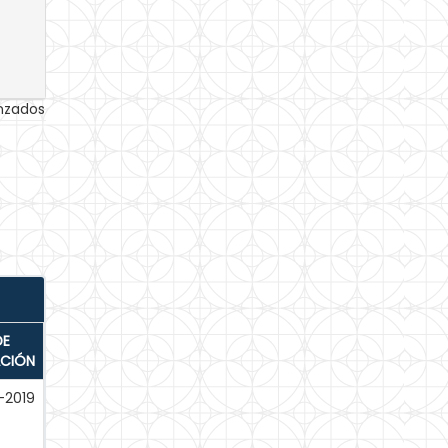
anzados
DE
ACIÓN
-2019