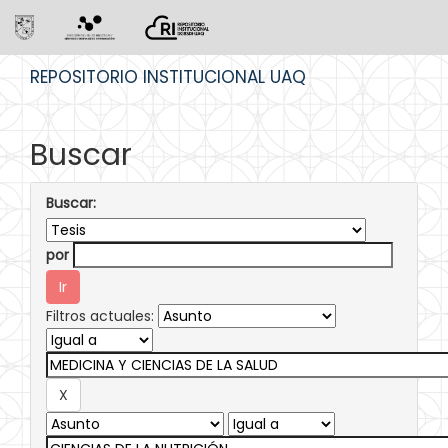
Skip
REPOSITORIO INSTITUCIONAL UAQ
navigation
Buscar
Buscar:
por
Filtros actuales: