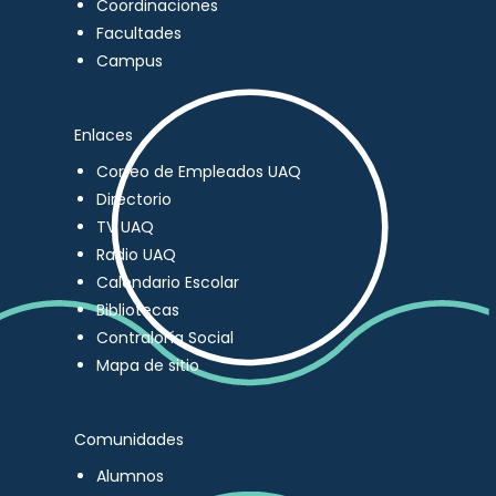
Coordinaciones
Facultades
Campus
Enlaces
Correo de Empleados UAQ
Directorio
TV UAQ
Radio UAQ
Calendario Escolar
Bibliotecas
Contraloría Social
Mapa de sitio
Comunidades
Alumnos