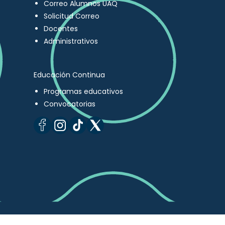
Correo Alumnos UAQ
Solicitud Correo
Docentes
Administrativos
Educación Continua
Programas educativos
Convocatorias