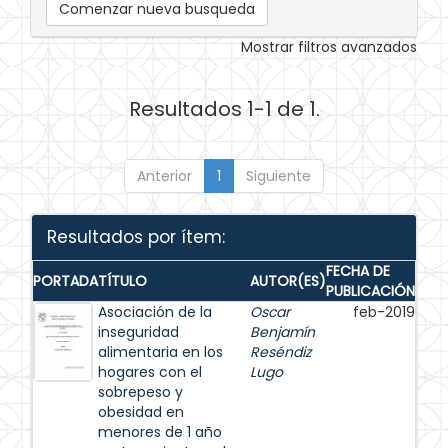
Comenzar nueva busqueda
Mostrar filtros avanzados
Resultados 1-1 de 1.
Anterior
1
Siguiente
Resultados por ítem:
FECHA DE
PORTADA
TÍTULO
AUTOR(ES)
PUBLICACIÓN
Asociación de la
Oscar
feb-2019
inseguridad
Benjamín
alimentaria en los
Reséndiz
hogares con el
Lugo
sobrepeso y
obesidad en
menores de 1 año