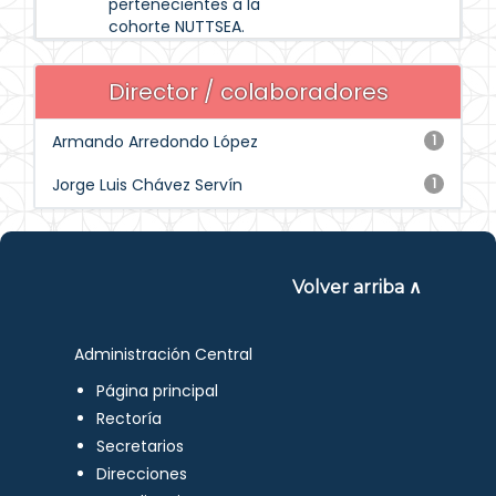
pertenecientes a la
cohorte NUTTSEA.
Director / colaboradores
Armando Arredondo López
1
Jorge Luis Chávez Servín
1
Volver arriba ∧
Administración Central
Página principal
Rectoría
Secretarios
Direcciones