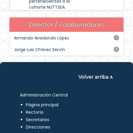
pertenecientes a la
cohorte NUTTSEA.
Director / colaboradores
Armando Arredondo López
1
Jorge Luis Chávez Servín
1
Volver arriba ∧
Administración Central
Página principal
Rectoría
Secretarios
Direcciones