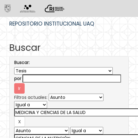
Skip
REPOSITORIO INSTITUCIONAL UAQ
navigation
Buscar
Buscar:
por
Filtros actuales: