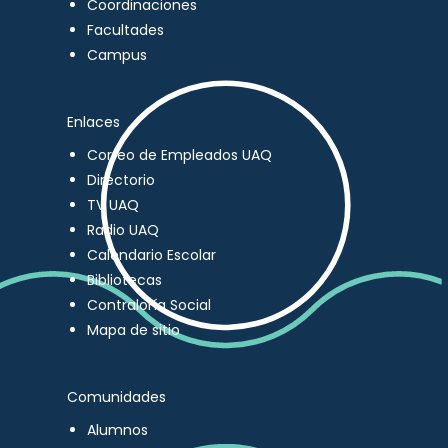
Coordinaciones
Facultades
Campus
Enlaces
Correo de Empleados UAQ
Directorio
TV UAQ
Radio UAQ
Calendario Escolar
Bibliotecas
Contraloría Social
Mapa de sitio
Comunidades
Alumnos