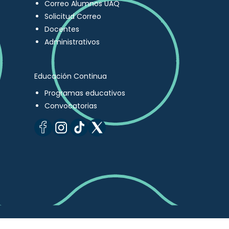
Correo Alumnos UAQ
Solicitud Correo
Docentes
Administrativos
Educación Continua
Programas educativos
Convocatorias