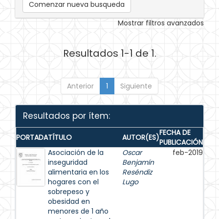
Comenzar nueva busqueda
Mostrar filtros avanzados
Resultados 1-1 de 1.
Anterior
1
Siguiente
Resultados por ítem:
FECHA DE
PORTADA
TÍTULO
AUTOR(ES)
PUBLICACIÓN
Asociación de la
Oscar
feb-2019
inseguridad
Benjamín
alimentaria en los
Reséndiz
hogares con el
Lugo
sobrepeso y
obesidad en
menores de 1 año