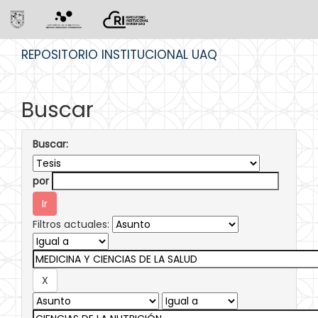
Skip
REPOSITORIO INSTITUCIONAL UAQ
navigation
Buscar
Buscar:
por
Filtros actuales: