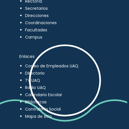
Rectoría
Secretarios
Direcciones
Coordinaciones
Facultades
Campus
Enlaces
Correo de Empleados UAQ
Directorio
TV UAQ
Radio UAQ
Calendario Escolar
Bibliotecas
Contraloría Social
Mapa de sitio