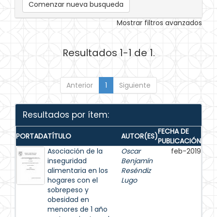
Comenzar nueva busqueda
Mostrar filtros avanzados
Resultados 1-1 de 1.
Anterior
1
Siguiente
Resultados por ítem:
FECHA DE
PORTADA
TÍTULO
AUTOR(ES)
PUBLICACIÓN
Asociación de la
Oscar
feb-2019
inseguridad
Benjamín
alimentaria en los
Reséndiz
hogares con el
Lugo
sobrepeso y
obesidad en
menores de 1 año