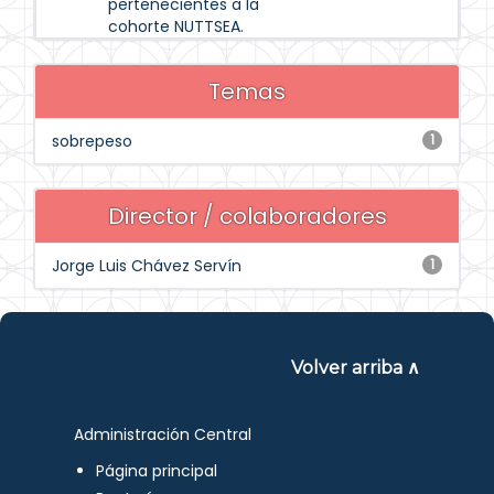
pertenecientes a la
cohorte NUTTSEA.
Temas
sobrepeso
1
Director / colaboradores
Jorge Luis Chávez Servín
1
Volver arriba ∧
Administración Central
Página principal