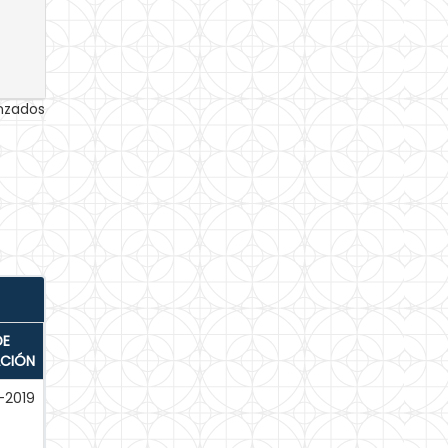
anzados
DE
ACIÓN
-2019