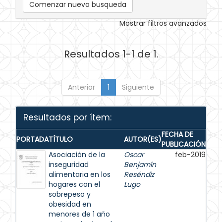
Comenzar nueva busqueda
Mostrar filtros avanzados
Resultados 1-1 de 1.
Anterior
1
Siguiente
Resultados por ítem:
FECHA DE
PORTADA
TÍTULO
AUTOR(ES)
PUBLICACIÓN
Asociación de la
Oscar
feb-2019
inseguridad
Benjamín
alimentaria en los
Reséndiz
hogares con el
Lugo
sobrepeso y
obesidad en
menores de 1 año