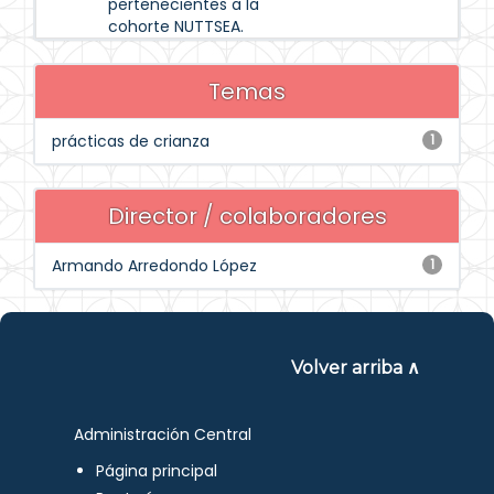
pertenecientes a la
cohorte NUTTSEA.
Temas
prácticas de crianza
1
Director / colaboradores
Armando Arredondo López
1
Volver arriba ∧
Administración Central
Página principal