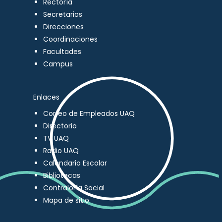
Rectoría
Secretarios
Direcciones
Coordinaciones
Facultades
Campus
Enlaces
Correo de Empleados UAQ
Directorio
TV UAQ
Radio UAQ
Calendario Escolar
Bibliotecas
Contraloría Social
Mapa de sitio