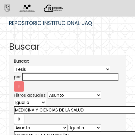
Skip
REPOSITORIO INSTITUCIONAL UAQ
navigation
Buscar
Buscar:
por
Filtros actuales: