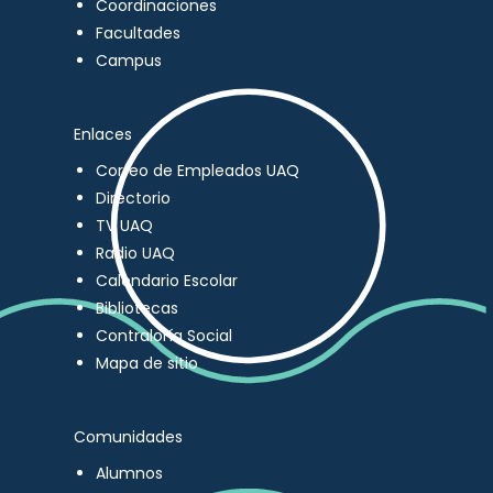
Coordinaciones
Facultades
Campus
Enlaces
Correo de Empleados UAQ
Directorio
TV UAQ
Radio UAQ
Calendario Escolar
Bibliotecas
Contraloría Social
Mapa de sitio
Comunidades
Alumnos