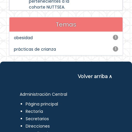
pertenecientes a la
cohorte NUTTSEA.
Temas
obesidad
1
prácticas de crianza
1
Volver arriba ∧
Administración Central
Página principal
Rectoría
Secretarios
Direcciones