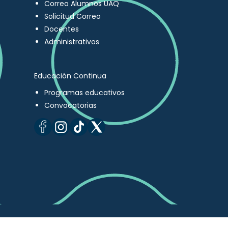
Correo Alumnos UAQ
Solicitud Correo
Docentes
Administrativos
Educación Continua
Programas educativos
Convocatorias