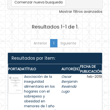
Comenzar nueva busqueda
Mostrar filtros avanzados
Resultados 1-1 de 1.
Anterior
1
Siguiente
Resultados por ítem:
FECHA DE
PORTADA
TÍTULO
AUTOR(ES)
PUBLICACIÓN
Asociación de la
Oscar
feb-2019
inseguridad
Benjamín
alimentaria en los
Reséndiz
hogares con el
Lugo
sobrepeso y
obesidad en
menores de 1 año