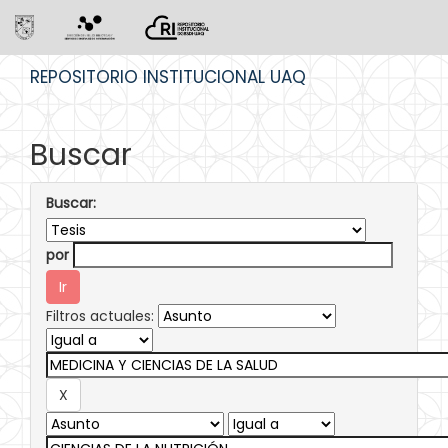
Skip
REPOSITORIO INSTITUCIONAL UAQ
navigation
Buscar
Buscar:
por
Filtros actuales: