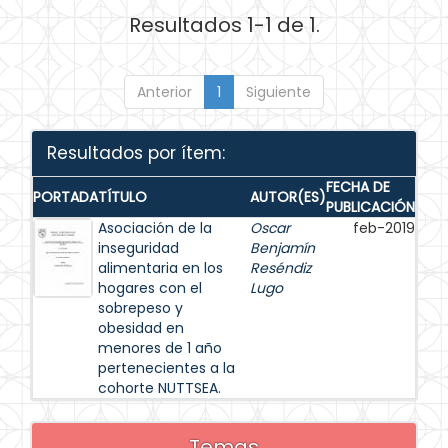
Resultados 1-1 de 1.
Anterior
1
Siguiente
Resultados por ítem:
FECHA DE
PORTADA
TÍTULO
AUTOR(ES)
PUBLICACIÓN
Asociación de la
Oscar
feb-2019
inseguridad
Benjamín
alimentaria en los
Reséndiz
hogares con el
Lugo
sobrepeso y
obesidad en
menores de 1 año
pertenecientes a la
cohorte NUTTSEA.
Temas