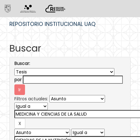
Skip
REPOSITORIO INSTITUCIONAL UAQ
navigation
Buscar
Buscar:
por
Filtros actuales: