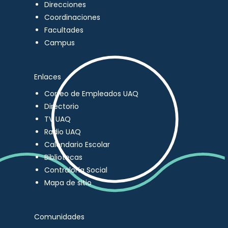
Direcciones
Coordinaciones
Facultades
Campus
Enlaces
Correo de Empleados UAQ
Directorio
TV UAQ
Radio UAQ
Calendario Escolar
Bibliotecas
Contraloría Social
Mapa de sitio
Comunidades