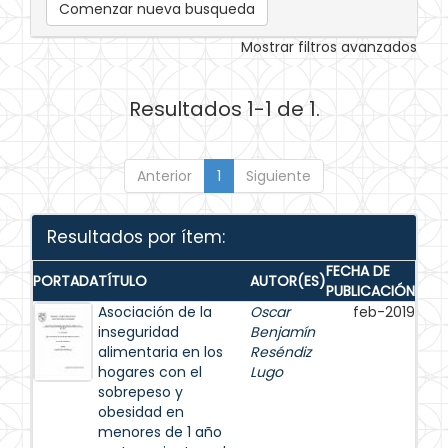
Comenzar nueva busqueda
Mostrar filtros avanzados
Resultados 1-1 de 1.
Anterior
1
Siguiente
Resultados por ítem:
FECHA DE
PORTADA
TÍTULO
AUTOR(ES)
PUBLICACIÓN
Asociación de la
Oscar
feb-2019
inseguridad
Benjamín
alimentaria en los
Reséndiz
hogares con el
Lugo
sobrepeso y
obesidad en
menores de 1 año