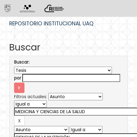
Skip
REPOSITORIO INSTITUCIONAL UAQ
navigation
Buscar
Buscar:
por
Filtros actuales: