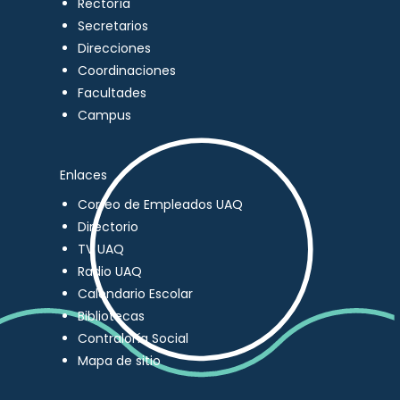
Rectoría
Secretarios
Direcciones
Coordinaciones
Facultades
Campus
Enlaces
Correo de Empleados UAQ
Directorio
TV UAQ
Radio UAQ
Calendario Escolar
Bibliotecas
Contraloría Social
Mapa de sitio