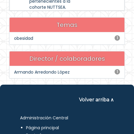
pertenecientes a la
cohorte NUTTSEA.
Temas
obesidad
1
Director / colaboradores
Armando Arredondo López
1
Volver arriba ∧
Administración Central
Página principal